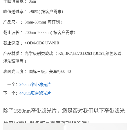
半峰值带宽 ：8nm
峰值透过率 ：>90%( 按客户需求）
产品尺寸 ：3mm-80mm( 可订制 )
截止波长 ：200nm-2000nm( 按客户需求）
截止深度 ：>OD4-OD6 UV-NIR
产品材质 ：光学级别类玻璃（ K9,BK7,B270,D263T,JGS1,颜色玻璃,
浮法玻璃等 )
表面光洁度 ：国标三级，美军标60-40
上一个：
940nm窄带滤光片
下一个：
440nm窄带滤光片
除了1550nm窄带滤光片，您是否对我们以下窄带滤光
片感兴趣！很多都是有库存现货的哦！