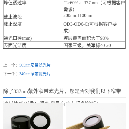
峰值透过率
T>60% at 337 nm（可根据客户
需求）
200nm-1100nm
截止波段
截止深度
OD3-OD6-C(可根据客户要
求）
通光口径(mm)
膜层覆盖面积大于98%
表面光洁度
国家三级，美军标40-20
上一个：
505nm窄带滤光片
下一个：
340nm窄带滤光片
除了337nm紫外窄带滤光片，您是否对我们以下窄带
滤光片感兴趣！很多都是有库存现货的哦！