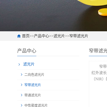
首页
>>
产品中心
>>
滤光片
>>
窄带滤光片
产品中心
窄带滤
滤光片
窄带
红外波长
二向色滤光片
（NIR
窄带滤光片
带通滤光片
中性密度滤光片