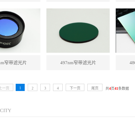
0nm窄带滤光片
497nm窄带滤光片
4
1
上一页
2
3
4
下一页
尾页
共
4
页
41
条数据
 CITY