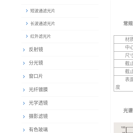
短波通滤光片
常规
长波通滤光片
红外滤光片
材
中
反射镜
尺
分光镜
截
截
窗口片
表
度
光纤镀膜
光学透镜
光谱
摄影滤镜
有色玻璃