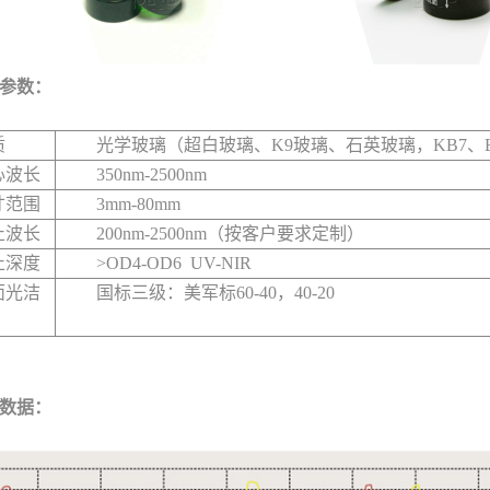
参数：
质
光学玻璃（超白玻璃、K9玻璃、石英玻璃，KB7、B2
心波长
350nm-2500nm
寸范围
3mm-80mm
止波长
200nm-2500nm（按客户要求定制）
止深度
>OD4-OD6 UV-NIR
面光洁
国标三级：美军标60-40，40-20
数据：