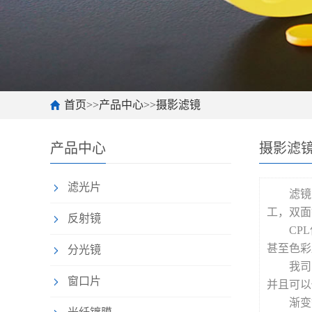
首页
>>
产品中心
>>
摄影滤镜
产品中心
摄影滤
滤光片
滤镜
工，双面
反射镜
CP
甚至色彩
分光镜
我司
窗口片
并且可以
渐变