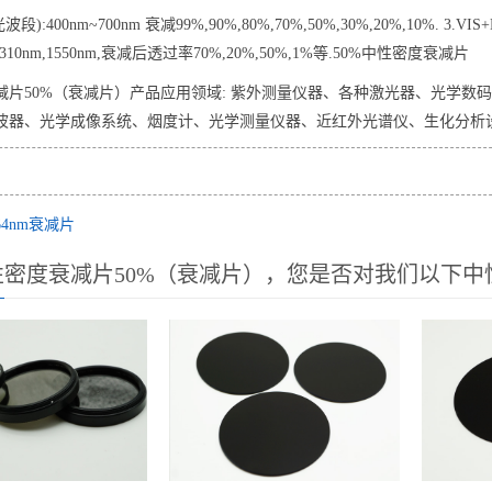
光波段):400nm~700nm 衰减99%,90%,80%,70%,50%,30%,20%,10%. 
,1310nm,1550nm,衰减后透过率70%,20%,50%,1%等.50%中性密度衰减片
减片50%（衰减片）产品应用领域: 紫外测量仪器、各种激光器、光学
波器、光学成像系统、烟度计、光学测量仪器、近红外光谱仪、生化分析
64nm衰减片
性密度衰减片50%（衰减片），您是否对我们以下