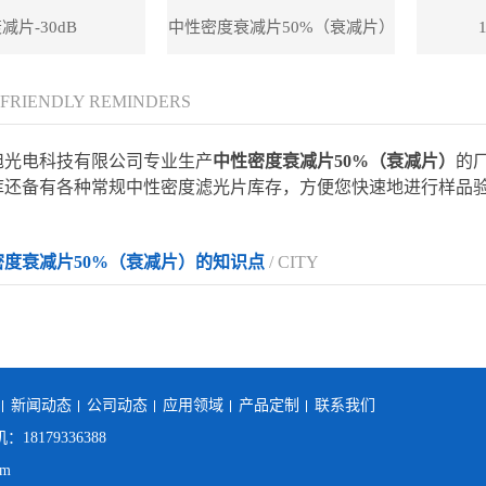
减片-30dB
中性密度衰减片50%（衰减片）
 FRIENDLY REMINDERS
旭光电科技有限公司专业生产
中性密度衰减片50%（衰减片）
的
库还备有各种常规中性密度滤光片库存，方便您快速地进行样品
密度衰减片50%（衰减片）的知识点
/ CITY
新闻动态
公司动态
应用领域
产品定制
联系我们
：18179336388
om