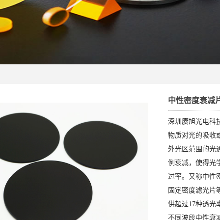
中性密度衰减片
深圳赓旭光电科
物质对光的吸收
外光区范围的光
例衰减，使得光
过率。又称中性
固定密度滤光片
供超过17种透光率
不同波段中性衰