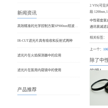
2.VIS(可见
段:1200nm
新闻资讯
中性密度衰
高效精准的光学控制方案SP900nm短波通滤光片
通讯衰减滤
相关标签：
IR-CUT滤光片具有吸收和反射式两种
上一个：
10
滤光片在火焰探测器中的应用
除了中
滤光片在医用内窥镜中的使用
的哦！
产品推荐