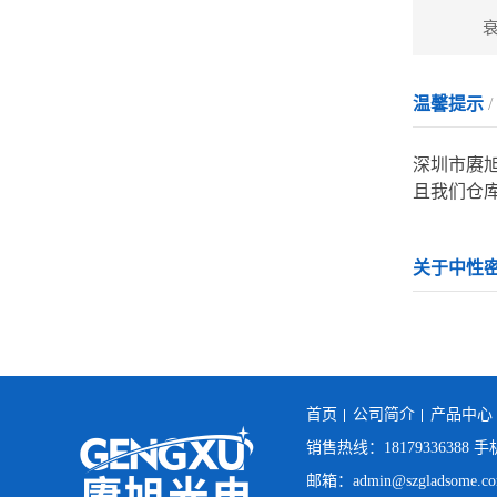
衰
温馨提示
/
深圳市赓
且我们仓
关于中性
首页
公司简介
产品中心
销售热线：18179336388 手机
邮箱：admin@szgladsome.c