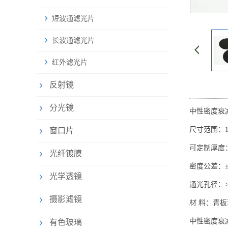
短波通滤光片
长波通滤光片
红外滤光片
反射镜
分光镜
中性密度衰
尺寸范围：10
窗口片
可定制厚度：
光纤镀膜
密度公差：±
光学透镜
通光孔径：>
摄影滤镜
材 料：青板
中性密度衰减片
有色玻璃