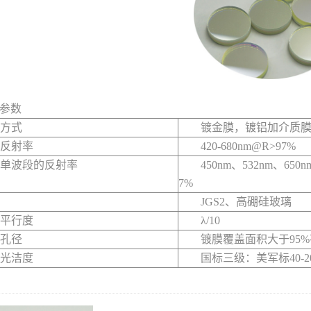
参数
方式
镀金膜，镀铝加介质
反射率
420-680nm@R>97%
单波段的反射率
450nm、532nm、650n
7%
JGS2、高硼硅玻璃
平行度
λ/10
孔径
镀膜覆盖面积大于95
光洁度
国标三级：美军标40-2