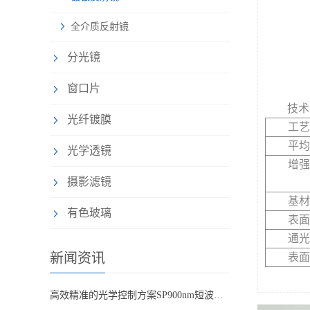
全介质反射镜
分光镜
窗口片
技术
光纤镀膜
工艺
平均
光学透镜
增强
摄影滤镜
基材
有色玻璃
表面
通光
新闻资讯
表面
高效精准的光学控制方案SP900nm短波通滤光片