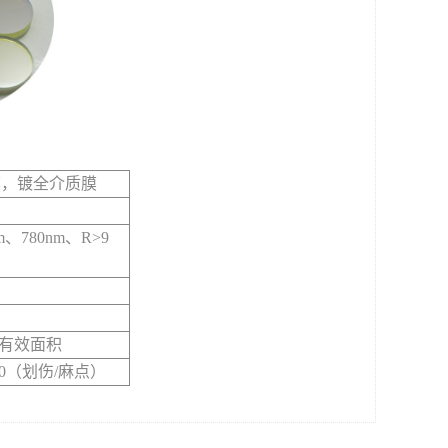
膜，镀全介质膜
m、780nm、R>9
%有效面积
0（划伤/麻点）