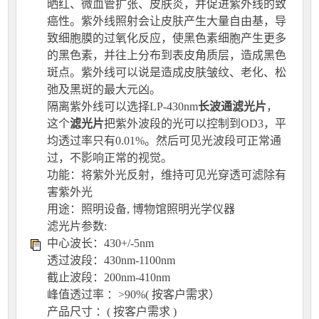
晒红、微血管扩张、皮肤炎，并促进紫外线的致
癌性。紫外线照射会让皮肤产生大量自由基，导
致细胞膜的过氧化反应，使黑色素细胞产生更多
的黑色素，并往上分布到表皮角质层，造成黑色
斑点。紫外线可以说是造成皮肤皱纹、老化、松
弛及黑斑的最大元凶。
隔离紫外线可以选择LP-430nm
长波通滤光片
，
这个
滤光片
把紫外波段的光可以控制到OD3，平
均透过率只有0.01%。然后可见光波段可正常通
过，不影响正常的视觉。
功能：将紫外光反射，维持可见光穿透可滤除有
害紫外光
用途：照明设备, 博物馆照明光学仪器
滤光片参数:
中心波长：430+/-5nm
透过波段：430nm-1100nm
截止波段：200nm-410nm
峰值透过率 ：>90%( 按客户需求）
产品尺寸 ：( 按客户需求 )